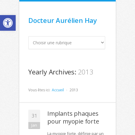
Ouvrir la barre d’outils
Docteur Aurélien Hay
Yearly Archives:
2013
Vous êtes ici:
Accueil
2013
Implants phaques
31
pour myopie forte
Jan
La myopie forte, définie par un